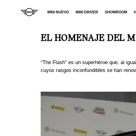
MINI NUEVO
MINI DRIVER
SHOWROOM
ELÉCTRICO
EL HOMENAJE DEL MI
NUEVO MINI COOPER
›
ELÉCTRICO.
“The Flash” es un superhéroe que, al igua
cuyos rasgos inconfundibles se han renov
›
NUEVO MINI ACEMAN.
NUEVO MINI COUNTRYMAN
›
ELÉCTRICO.
COMBUSTIÓN