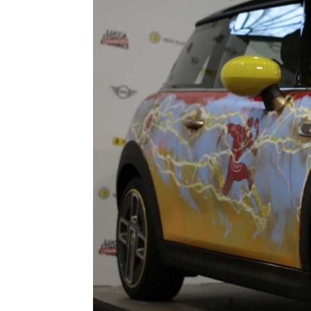
NUEVO MINI COOPER 3
›
PUERTAS.
NUEVO MINI COOPER 5
›
PUERTAS.
›
NUEVO MINI COUNTRYMAN.
NUEVO MINI COOPER
›
CABRIO.
NUEVA FAMILIA JOHN
›
COOPER WORKS.