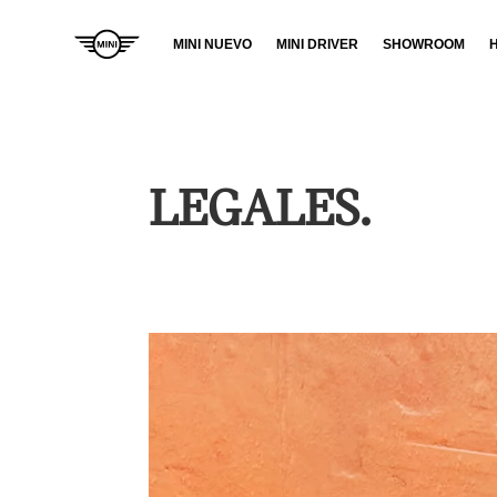
MINI NUEVO
MINI DRIVER
SHOWROOM
ELÉCTRICO
NUEVO MINI COOPER
›
ELÉCTRICO.
LEGALES.
›
NUEVO MINI ACEMAN.
NUEVO MINI COUNTRYMAN
›
ELÉCTRICO.
COMBUSTIÓN