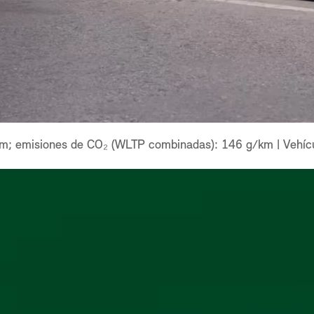
m; emisiones de CO₂ (WLTP combinadas): 146 g/km | Vehícu