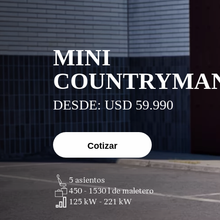
NUEVO MINI COOPER 3
›
PUERTAS.
MINI
NUEVO MINI COOPER 5
›
COUNTRYMAN
PUERTAS.
DESDE: USD 59.990
›
NUEVO MINI COUNTRYMAN.
Cotizar
NUEVO MINI COOPER
›
CABRIO.
5 asientos
450 - 1530 l de maletero
NUEVA FAMILIA JOHN
›
125 kW - 221 kW
COOPER WORKS.