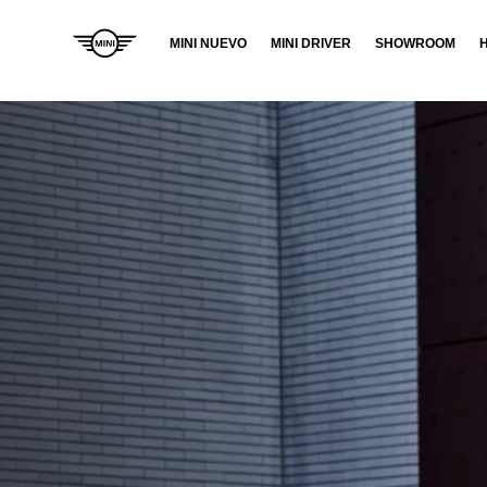
MINI NUEVO
MINI DRIVER
SHOWROOM
ELÉCTRICO
NUEVO MINI COOPER
›
ELÉCTRICO.
›
NUEVO MINI ACEMAN.
NUEVO MINI COUNTRYMAN
›
ELÉCTRICO.
COMBUSTIÓN