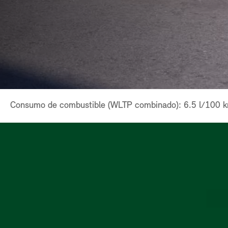
Consumo de combustible (WLTP combinado): 6.5 l/100 k