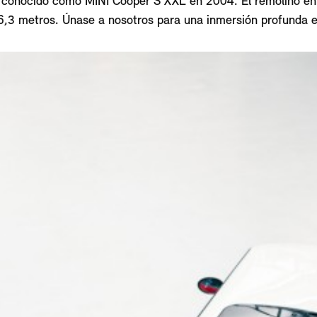
 conocido como MINI Cooper S XXL en 2004. El remolino en l
6,3 metros. Únase a nosotros para una inmersión profunda en