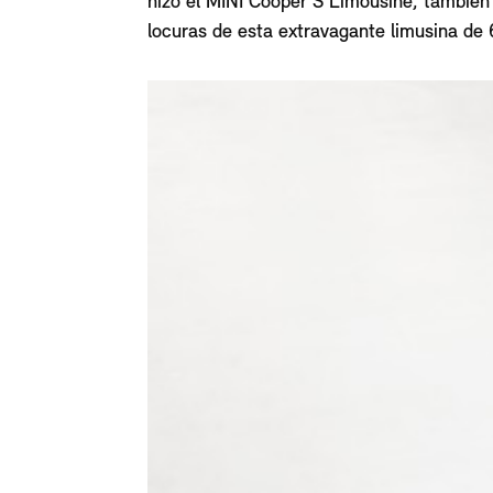
hizo el MINI Cooper S Limousine, también
locuras de esta extravagante limusina de 